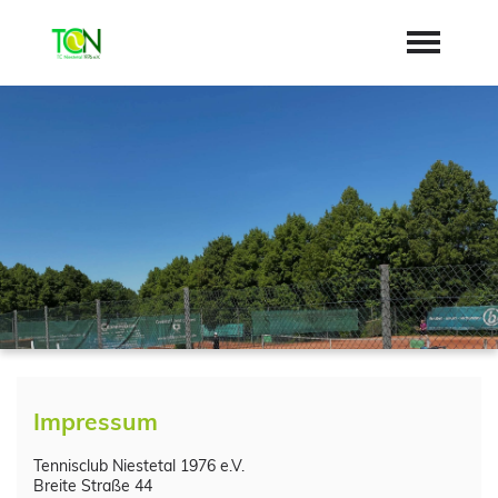
Startseite
Aktuelles
Vorstand
Jugendarbeit
Geschichte
"Jetzt Mitglied werden"
Sponsoren
Dokumente